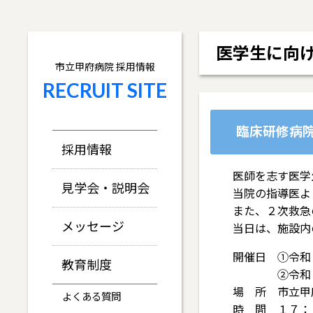
医学生に向
市立甲府病院 採用情報
RECRUIT SITE
臨床研修病
採用情報
医師を志す医学
見学会・説明会
当院の指導医よ
また、２次救急
メッセージ
当日は、施設内
開催日 ①令和
教育制度
②令和８年
場 所 市立
よくある質問
時 間 １７：