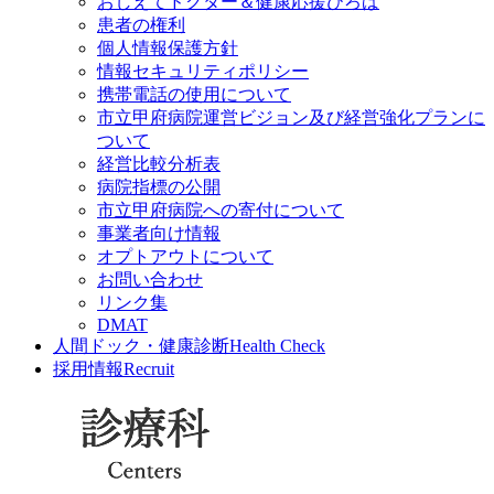
おしえてドクター＆健康応援ひろば
患者の権利
個人情報保護方針
情報セキュリティポリシー
携帯電話の使用について
市立甲府病院運営ビジョン及び経営強化プランに
ついて
経営比較分析表
病院指標の公開
市立甲府病院への寄付について
事業者向け情報
オプトアウトについて
お問い合わせ
リンク集
DMAT
人間ドック・健康診断
Health Check
採用情報
Recruit