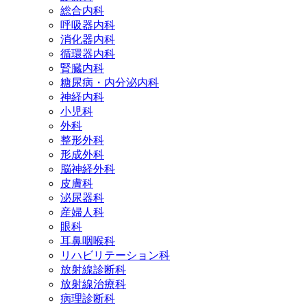
総合内科
呼吸器内科
消化器内科
循環器内科
腎臓内科
糖尿病・内分泌内科
神経内科
小児科
外科
整形外科
形成外科
脳神経外科
皮膚科
泌尿器科
産婦人科
眼科
耳鼻咽喉科
リハビリテーション科
放射線診断科
放射線治療科
病理診断科