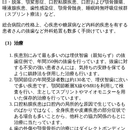
臼・脱落、顎変形症、口腔粘膜疾患、口腔および顎骨腫瘍、
唾液腺疾患、歯性感染症、顎骨骨髄炎、睡眠時無呼吸症候群
（スプリント療法）など。
総合病院の性格上、心疾患や糖尿病など内科的疾患を有する
患者さんの抜歯など外科処置も数多く手掛けています。
（3）治療
疾患別にみて最も多いのは埋伏智歯（親知らず）の抜
歯症例で、年間350例の抜歯を行っています。抜歯に対
する不安の強い患者さんには、気持ちの安静を保てる
ように鎮静法を併用した治療も行います。
顎関節症の年間受診者数は約130名で、埋伏智歯に次い
で多い疾患です。顎関節断層X線やMRIを利用して検
査を行い、主としてスプリントやマイオモニターを用
いた保存的治療を行っています。
口腔粘膜疾患は口腔内の局所的な原因で生じているも
のばかりではなく、全身疾患や皮膚疾患の部分症状で
ある場合も多いことから、他科との協力関係のもとに
治療に当たっています。
歯の外傷や顎骨骨折の治療にはダイレクトボンディン