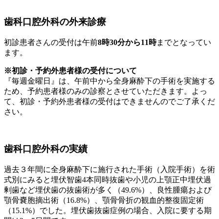
歯科口腔外科の外来診療
初診患者さんの受付は午前
8時30分から11時
までとなってい
ます。
※初診・予約外患者様の受付について
『毎週金曜日』
は、午前中から全身麻酔下の手術を実施する
ため、
予約患者様のみの診察
とさせていただきます。よっ
て、初診・予約外患者様の受付はできませんのでご了承くだ
さい。
歯科口腔外科の実績
過去３年間に全身麻酔下に施行された手術（入院手術）を術
式別にみると埋伏智歯4本同時抜歯や小児の上顎正中埋伏過
剰歯など埋伏歯の抜歯術が多く（49.6%）、良性腫瘍および
顎骨嚢胞摘出術（16.8%）、顎骨骨折の観血的整復固定術
（15.1%）でした。埋伏歯抜歯症例の場合、入院に要する期