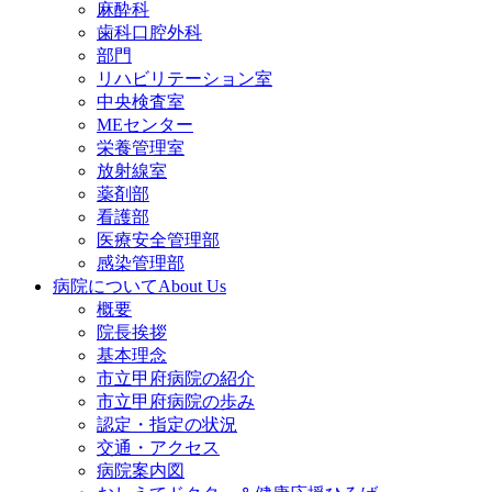
麻酔科
歯科口腔外科
部門
リハビリテーション室
中央検査室
MEセンター
栄養管理室
放射線室
薬剤部
看護部
医療安全管理部
感染管理部
病院について
About Us
概要
院長挨拶
基本理念
市立甲府病院の紹介
市立甲府病院の歩み
認定・指定の状況
交通・アクセス
病院案内図