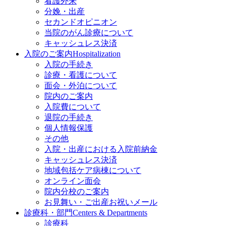
看護外来
分娩・出産
セカンドオピニオン
当院のがん診療について
キャッシュレス決済
入院のご案内
Hospitalization
入院の手続き
診療・看護について
面会・外泊について
院内のご案内
入院費について
退院の手続き
個人情報保護
その他
入院・出産における入院前納金
キャッシュレス決済
地域包括ケア病棟について
オンライン面会
院内分校のご案内
お見舞い・ご出産お祝いメール
診療科・部門
Centers & Departments
診療科