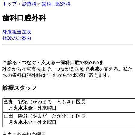
トップ
>
診療科
>
歯科口腔外科
歯科口腔外科
外来担当医表
休診のご案内
＊診る・つなぐ・支えるー歯科口腔外科のいま
診断から在宅支援まで、つながる医療で
地域
を支える。私た
ちの歯科口腔外科は”これから”の医療に応えます。
診療スタッフ
金丸 智紀（かねまる ともき）医長
月火水木金
：外来曜日
山田 隆彦（やまだ たかひこ）医長
月火水木
金：外来曜日
青字
：外来担当曜日