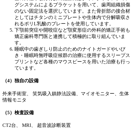
グシステムによるブラケットを用いて、歯周組織損傷
のない固定法を選択しています。また骨折部の接合材
としてはチタンのミニプレートや生体内で分解吸収さ
れるポリL乳酸のプレートを使用しています。
下顎前突症や開咬症など顎変形症の外科的矯正手術も
矯正歯科専門医と連携して積極的に取り組んでいま
す。
睡眠中の歯ぎしり防止のためのナイトガードやいび
き・睡眠時無呼吸症候群の治療に使用するスリープス
プリントなど各種のマウスピースを用いた治療も行っ
ています。
（4）独自の設備
外来手術室、 笑気吸入鎮静法設備、マイオモニター、生体
情報モニタ
（5）検査設備
CT2台、 MRI、 超音波診断装置