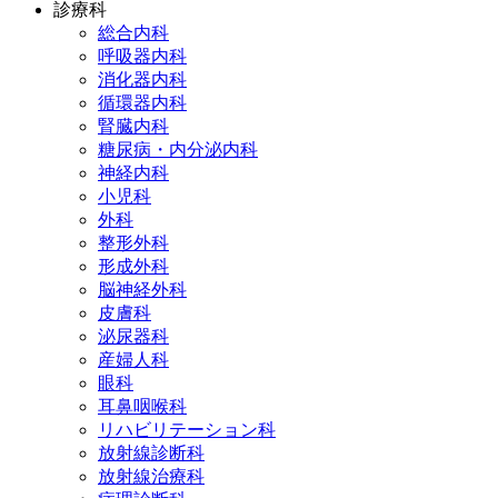
診療科
総合内科
呼吸器内科
消化器内科
循環器内科
腎臓内科
糖尿病・内分泌内科
神経内科
小児科
外科
整形外科
形成外科
脳神経外科
皮膚科
泌尿器科
産婦人科
眼科
耳鼻咽喉科
リハビリテーション科
放射線診断科
放射線治療科