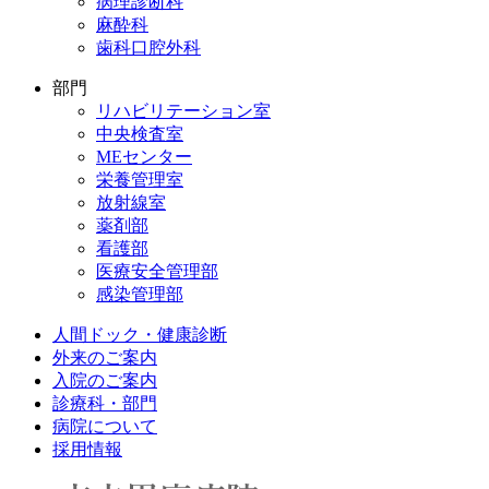
病理診断科
麻酔科
歯科口腔外科
部門
リハビリテーション室
中央検査室
MEセンター
栄養管理室
放射線室
薬剤部
看護部
医療安全管理部
感染管理部
人間ドック・健康診断
外来のご案内
入院のご案内
診療科・部門
病院について
採用情報