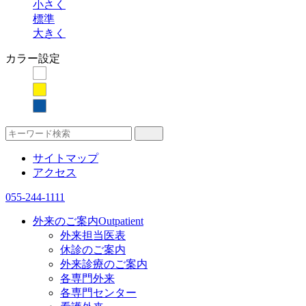
小さく
標準
大きく
カラー設定
サイトマップ
アクセス
055-244-1111
外来のご案内
Outpatient
外来担当医表
休診のご案内
外来診療のご案内
各専門外来
各専門センター