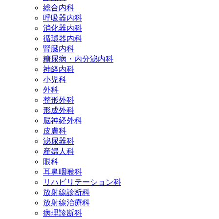
総合内科
呼吸器内科
消化器内科
循環器内科
腎臓内科
糖尿病・内分泌内科
神経内科
小児科
外科
整形外科
形成外科
脳神経外科
皮膚科
泌尿器科
産婦人科
眼科
耳鼻咽喉科
リハビリテーション科
放射線診断科
放射線治療科
病理診断科