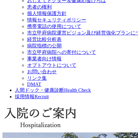
おしえてドクター＆健康応援ひろば
患者の権利
個人情報保護方針
情報セキュリティポリシー
携帯電話の使用について
市立甲府病院運営ビジョン及び経営強化プランに
経営比較分析表
病院指標の公開
市立甲府病院への寄付について
事業者向け情報
オプトアウトについて
お問い合わせ
リンク集
DMAT
人間ドック・健康診断
Health Check
採用情報
Recruit