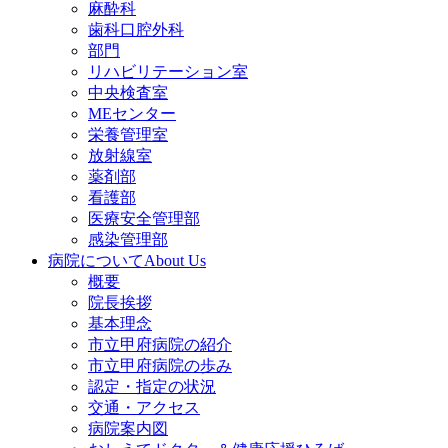
麻酔科
歯科口腔外科
部門
リハビリテーション室
中央検査室
MEセンター
栄養管理室
放射線室
薬剤部
看護部
医療安全管理部
感染管理部
病院について
About Us
概要
院長挨拶
基本理念
市立甲府病院の紹介
市立甲府病院の歩み
認定・指定の状況
交通・アクセス
病院案内図