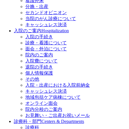
看護外来
分娩・出産
セカンドオピニオン
当院のがん診療について
キャッシュレス決済
入院のご案内
Hospitalization
入院の手続き
診療・看護について
面会・外泊について
院内のご案内
入院費について
退院の手続き
個人情報保護
その他
入院・出産における入院前納金
キャッシュレス決済
地域包括ケア病棟について
オンライン面会
院内分校のご案内
お見舞い・ご出産お祝いメール
診療科・部門
Centers & Departments
診療科