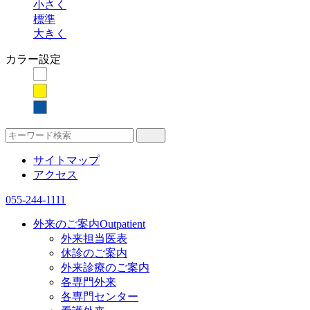
小さく
標準
大きく
カラー設定
サイトマップ
アクセス
055-244-1111
外来のご案内
Outpatient
外来担当医表
休診のご案内
外来診療のご案内
各専門外来
各専門センター