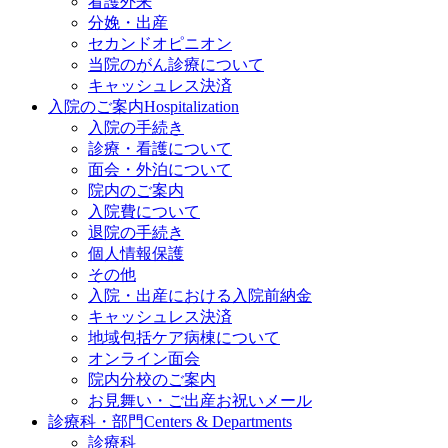
看護外来
分娩・出産
セカンドオピニオン
当院のがん診療について
キャッシュレス決済
入院のご案内
Hospitalization
入院の手続き
診療・看護について
面会・外泊について
院内のご案内
入院費について
退院の手続き
個人情報保護
その他
入院・出産における入院前納金
キャッシュレス決済
地域包括ケア病棟について
オンライン面会
院内分校のご案内
お見舞い・ご出産お祝いメール
診療科・部門
Centers & Departments
診療科