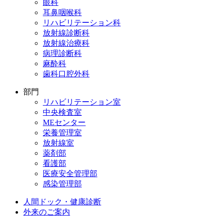
眼科
耳鼻咽喉科
リハビリテーション科
放射線診断科
放射線治療科
病理診断科
麻酔科
歯科口腔外科
部門
リハビリテーション室
中央検査室
MEセンター
栄養管理室
放射線室
薬剤部
看護部
医療安全管理部
感染管理部
人間ドック・健康診断
外来のご案内