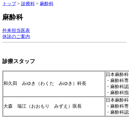
トップ
>
診療科
>
麻酔科
麻酔科
外来担当医表
休診のご案内
診療スタッフ
日本麻酔科
・麻酔科専
和久田 みゆき（わくた みゆき）科長
・麻酔科認
・麻酔科指
日本麻酔科
大森 瑞江（おおもり みずえ）医長
・麻酔科専
・麻酔科認