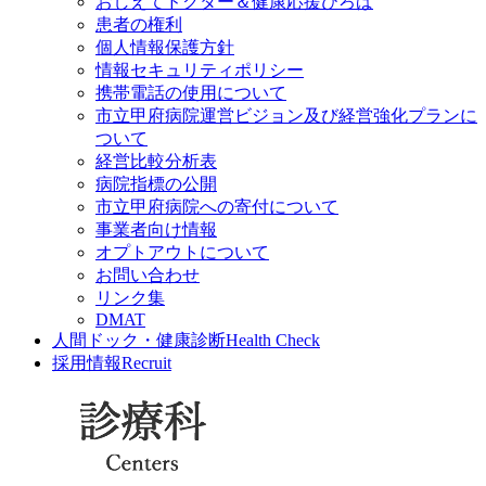
おしえてドクター＆健康応援ひろば
患者の権利
個人情報保護方針
情報セキュリティポリシー
携帯電話の使用について
市立甲府病院運営ビジョン及び経営強化プランに
ついて
経営比較分析表
病院指標の公開
市立甲府病院への寄付について
事業者向け情報
オプトアウトについて
お問い合わせ
リンク集
DMAT
人間ドック・健康診断
Health Check
採用情報
Recruit