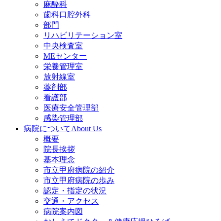
麻酔科
歯科口腔外科
部門
リハビリテーション室
中央検査室
MEセンター
栄養管理室
放射線室
薬剤部
看護部
医療安全管理部
感染管理部
病院について
About Us
概要
院長挨拶
基本理念
市立甲府病院の紹介
市立甲府病院の歩み
認定・指定の状況
交通・アクセス
病院案内図