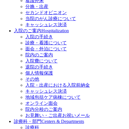
看護外来
分娩・出産
セカンドオピニオン
当院のがん診療について
キャッシュレス決済
入院のご案内
Hospitalization
入院の手続き
診療・看護について
面会・外泊について
院内のご案内
入院費について
退院の手続き
個人情報保護
その他
入院・出産における入院前納金
キャッシュレス決済
地域包括ケア病棟について
オンライン面会
院内分校のご案内
お見舞い・ご出産お祝いメール
診療科・部門
Centers & Departments
診療科