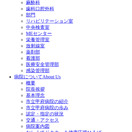
麻酔科
歯科口腔外科
部門
リハビリテーション室
中央検査室
MEセンター
栄養管理室
放射線室
薬剤部
看護部
医療安全管理部
感染管理部
病院について
About Us
概要
院長挨拶
基本理念
市立甲府病院の紹介
市立甲府病院の歩み
認定・指定の状況
交通・アクセス
病院案内図