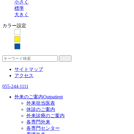
小さく
標準
大きく
カラー設定
サイトマップ
アクセス
055-244-1111
外来のご案内
Outpatient
外来担当医表
休診のご案内
外来診療のご案内
各専門外来
各専門センター