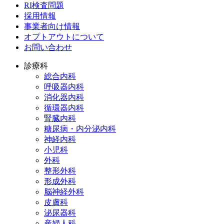
RI検査問題
採用情報
事業者向け情報
オプトアウトについて
お問い合わせ
診療科
総合内科
呼吸器内科
消化器内科
循環器内科
腎臓内科
糖尿病・内分泌内科
神経内科
小児科
外科
整形外科
形成外科
脳神経外科
皮膚科
泌尿器科
産婦人科