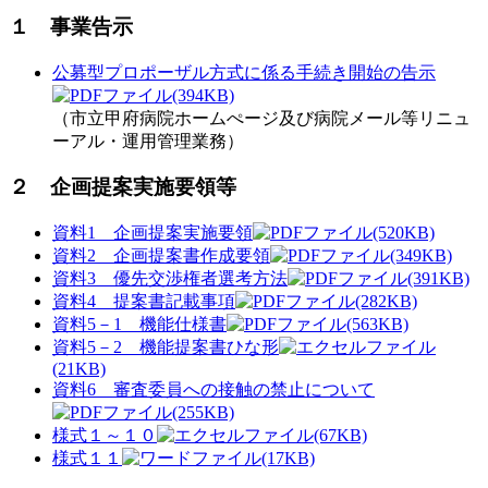
１ 事業告示
公募型プロポーザル方式に係る手続き開始の告示
(394KB)
（市立甲府病院ホームぺージ及び病院メール等リニュ
ーアル・運用管理業務）
２ 企画提案実施要領等
資料1 企画提案実施要領
(520KB)
資料2 企画提案書作成要領
(349KB)
資料3 優先交渉権者選考方法
(391KB)
資料4 提案書記載事項
(282KB)
資料5－1 機能仕様書
(563KB)
資料5－2 機能提案書ひな形
(21KB)
資料6 審査委員への接触の禁止について
(255KB)
様式１～１０
(67KB)
様式１１
(17KB)