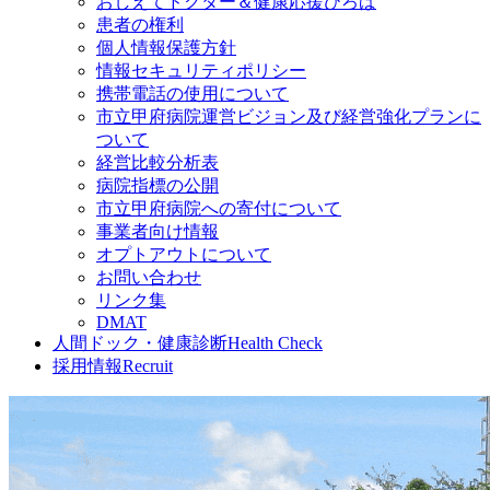
おしえてドクター＆健康応援ひろば
患者の権利
個人情報保護方針
情報セキュリティポリシー
携帯電話の使用について
市立甲府病院運営ビジョン及び経営強化プランに
ついて
経営比較分析表
病院指標の公開
市立甲府病院への寄付について
事業者向け情報
オプトアウトについて
お問い合わせ
リンク集
DMAT
人間ドック・健康診断
Health Check
採用情報
Recruit