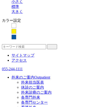
小さく
標準
大きく
カラー設定
サイトマップ
アクセス
055-244-1111
外来のご案内
Outpatient
外来担当医表
休診のご案内
外来診療のご案内
各専門外来
各専門センター