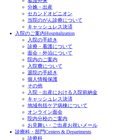
看護外来
分娩・出産
セカンドオピニオン
当院のがん診療について
キャッシュレス決済
入院のご案内
Hospitalization
入院の手続き
診療・看護について
面会・外泊について
院内のご案内
入院費について
退院の手続き
個人情報保護
その他
入院・出産における入院前納金
キャッシュレス決済
地域包括ケア病棟について
オンライン面会
院内分校のご案内
お見舞い・ご出産お祝いメール
診療科・部門
Centers & Departments
診療科