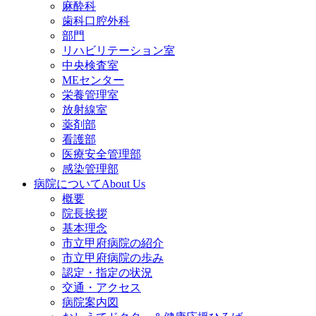
麻酔科
歯科口腔外科
部門
リハビリテーション室
中央検査室
MEセンター
栄養管理室
放射線室
薬剤部
看護部
医療安全管理部
感染管理部
病院について
About Us
概要
院長挨拶
基本理念
市立甲府病院の紹介
市立甲府病院の歩み
認定・指定の状況
交通・アクセス
病院案内図