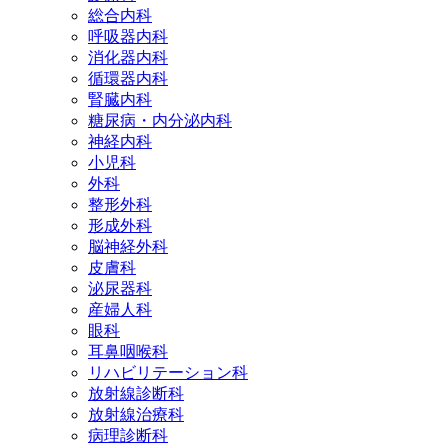
総合内科
呼吸器内科
消化器内科
循環器内科
腎臓内科
糖尿病・内分泌内科
神経内科
小児科
外科
整形外科
形成外科
脳神経外科
皮膚科
泌尿器科
産婦人科
眼科
耳鼻咽喉科
リハビリテーション科
放射線診断科
放射線治療科
病理診断科