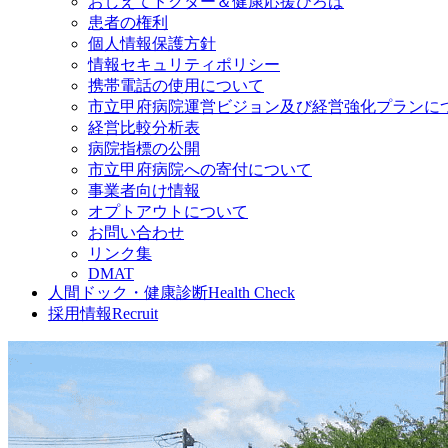
おしえてドクター＆健康応援ひろば
患者の権利
個人情報保護方針
情報セキュリティポリシー
携帯電話の使用について
市立甲府病院運営ビジョン及び経営強化プランに
経営比較分析表
病院指標の公開
市立甲府病院への寄付について
事業者向け情報
オプトアウトについて
お問い合わせ
リンク集
DMAT
人間ドック・健康診断
Health Check
採用情報
Recruit