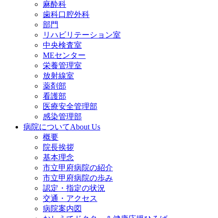
麻酔科
歯科口腔外科
部門
リハビリテーション室
中央検査室
MEセンター
栄養管理室
放射線室
薬剤部
看護部
医療安全管理部
感染管理部
病院について
About Us
概要
院長挨拶
基本理念
市立甲府病院の紹介
市立甲府病院の歩み
認定・指定の状況
交通・アクセス
病院案内図