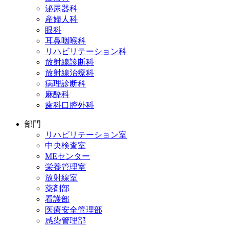
泌尿器科
産婦人科
眼科
耳鼻咽喉科
リハビリテーション科
放射線診断科
放射線治療科
病理診断科
麻酔科
歯科口腔外科
部門
リハビリテーション室
中央検査室
MEセンター
栄養管理室
放射線室
薬剤部
看護部
医療安全管理部
感染管理部