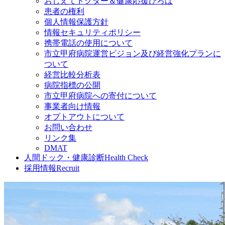
おしえてドクター＆健康応援ひろば
患者の権利
個人情報保護方針
情報セキュリティポリシー
携帯電話の使用について
市立甲府病院運営ビジョン及び経営強化プランに
ついて
経営比較分析表
病院指標の公開
市立甲府病院への寄付について
事業者向け情報
オプトアウトについて
お問い合わせ
リンク集
DMAT
人間ドック・健康診断
Health Check
採用情報
Recruit