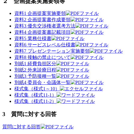
２ 企画提案実施要領等
資料1 企画提案実施要領
資料2 企画提案書作成要領
資料3 優先交渉権者選考方法
資料4 企画提案書記載項目
資料5 業務仕様書
資料6 サービスレベル仕様書
資料7 プレゼンテーション実施要領
資料8 接触の禁止について
別紙1 経費負担区分
別紙2 外来診療日程
別紙3 予防接種一覧
別紙4 委員会・会議体一覧
様式集（様式1～10）
様式集（様式11-1）
様式集（様式11-2）
3 質問に対する回答
質問に対する回答