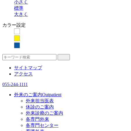
小さく
標準
大きく
カラー設定
サイトマップ
アクセス
055-244-1111
外来のご案内
Outpatient
外来担当医表
休診のご案内
外来診療のご案内
各専門外来
各専門センター