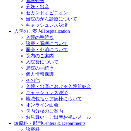
看護外来
分娩・出産
セカンドオピニオン
当院のがん診療について
キャッシュレス決済
入院のご案内
Hospitalization
入院の手続き
診療・看護について
面会・外泊について
院内のご案内
入院費について
退院の手続き
個人情報保護
その他
入院・出産における入院前納金
キャッシュレス決済
地域包括ケア病棟について
オンライン面会
院内分校のご案内
お見舞い・ご出産お祝いメール
診療科・部門
Centers & Departments
診療科