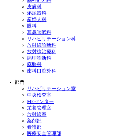
脳神経外科
皮膚科
泌尿器科
産婦人科
眼科
耳鼻咽喉科
リハビリテーション科
放射線診断科
放射線治療科
病理診断科
麻酔科
歯科口腔外科
部門
リハビリテーション室
中央検査室
MEセンター
栄養管理室
放射線室
薬剤部
看護部
医療安全管理部