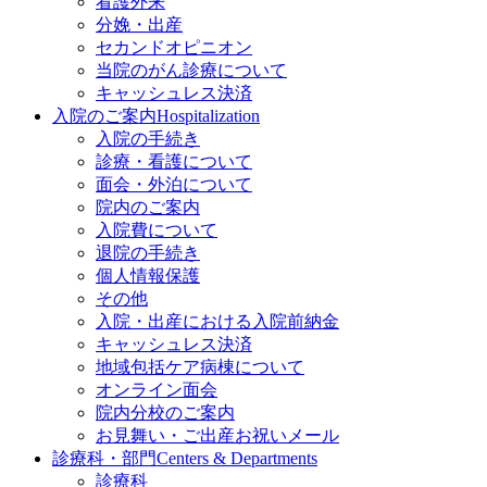
看護外来
分娩・出産
セカンドオピニオン
当院のがん診療について
キャッシュレス決済
入院のご案内
Hospitalization
入院の手続き
診療・看護について
面会・外泊について
院内のご案内
入院費について
退院の手続き
個人情報保護
その他
入院・出産における入院前納金
キャッシュレス決済
地域包括ケア病棟について
オンライン面会
院内分校のご案内
お見舞い・ご出産お祝いメール
診療科・部門
Centers & Departments
診療科