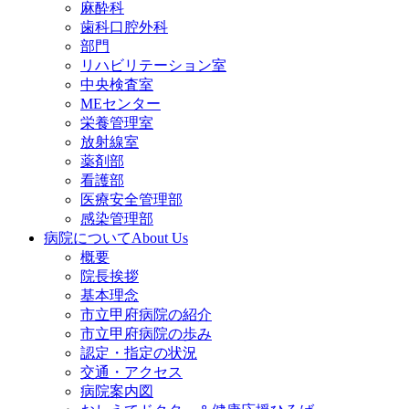
麻酔科
歯科口腔外科
部門
リハビリテーション室
中央検査室
MEセンター
栄養管理室
放射線室
薬剤部
看護部
医療安全管理部
感染管理部
病院について
About Us
概要
院長挨拶
基本理念
市立甲府病院の紹介
市立甲府病院の歩み
認定・指定の状況
交通・アクセス
病院案内図