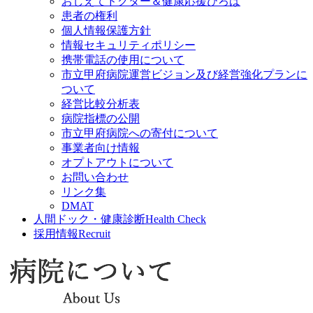
おしえてドクター＆健康応援ひろば
患者の権利
個人情報保護方針
情報セキュリティポリシー
携帯電話の使用について
市立甲府病院運営ビジョン及び経営強化プランに
ついて
経営比較分析表
病院指標の公開
市立甲府病院への寄付について
事業者向け情報
オプトアウトについて
お問い合わせ
リンク集
DMAT
人間ドック・健康診断
Health Check
採用情報
Recruit