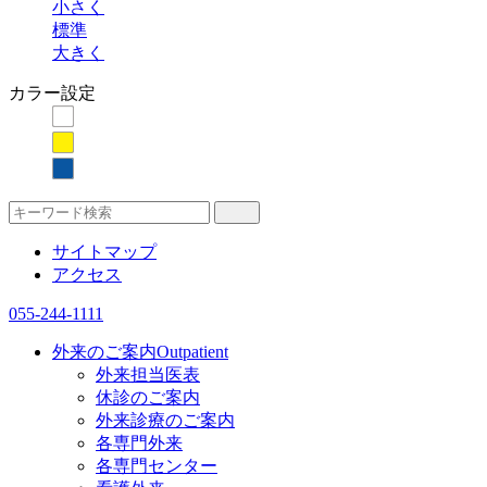
小さく
標準
大きく
カラー設定
サイトマップ
アクセス
055-244-1111
外来のご案内
Outpatient
外来担当医表
休診のご案内
外来診療のご案内
各専門外来
各専門センター